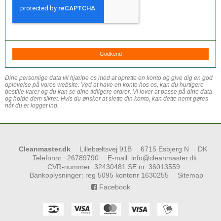
Godkend
Dine personlige data vil hjælpe os med at oprette en konto og give dig en god
oplevelse på vores website. Ved at have en konto hos os, kan du hurtigere
bestille varer og du kan se dine tidligere ordrer. Vi lover at passe på dine data
og holde dem sikret. Hvis du ønsker at slette din konto, kan dette nemt gøres
når du er logget ind.
Cleanmaster.dk
Lillebæltsvej 91B
6715 Esbjerg N
DK
Telefonnr.
:
26789790
E-mail
:
info@cleanmaster.dk
CVR-nummer
:
32430481 SE nr. 36013559
Bankoplysninger
:
reg 5095 kontonr 1630255
Sitemap
Facebook