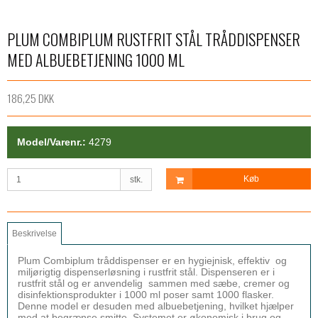
PLUM COMBIPLUM RUSTFRIT STÅL TRÅDDISPENSER
MED ALBUEBETJENING 1000 ML
186,25 DKK
Model/Varenr.:
4279
Køb
stk.
Beskrivelse
Plum Combiplum tråddispenser er en hygiejnisk, effektiv og
miljørigtig dispenserløsning i rustfrit stål. Dispenseren er i
rustfrit stål og er anvendelig sammen med sæbe, cremer og
disinfektionsprodukter i 1000 ml poser samt 1000 flasker.
Denne model er desuden med albuebetjening, hvilket hjælper
med at begrænse smitte. Systemet er økonomisk i brug og