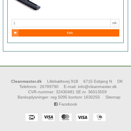
stk.
Køb
Cleanmaster.dk
Lillebæltsvej 91B
6715 Esbjerg N
DK
Telefonnr.
:
26789790
E-mail
:
info@cleanmaster.dk
CVR-nummer
:
32430481 SE nr. 36013559
Bankoplysninger
:
reg 5095 kontonr 1630255
Sitemap
Facebook