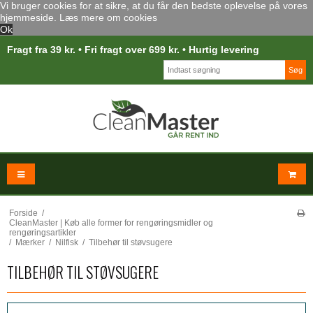
Vi bruger cookies for at sikre, at du får den bedste oplevelse på vores
hjemmeside.
Læs mere om cookies
Ok
Fragt fra 39 kr. • Fri fragt over 699 kr. • Hurtig levering
Søg
Forside
/
CleanMaster | Køb alle former for rengøringsmidler og
rengøringsartikler
/
Mærker
/
Nilfisk
/
Tilbehør til støvsugere
TILBEHØR TIL STØVSUGERE